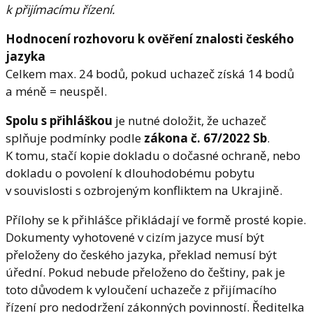
k přijímacímu řízení.
Hodnocení rozhovoru k ověření znalosti českého
jazyka
Celkem max. 24 bodů, pokud uchazeč získá 14 bodů
a méně = neuspěl.
Spolu s přihláškou
je nutné doložit, že uchazeč
splňuje podmínky podle
zákona č. 67/2022 Sb
.
K tomu, stačí kopie dokladu o dočasné ochraně, nebo
dokladu o povolení k dlouhodobému pobytu
v souvislosti s ozbrojeným konfliktem na Ukrajině.
Přílohy se k přihlášce přikládají ve formě prosté kopie.
Dokumenty vyhotovené v cizím jazyce musí být
přeloženy do českého jazyka, překlad nemusí být
úřední. Pokud nebude přeloženo do češtiny, pak je
toto důvodem k vyloučení uchazeče z přijímacího
řízení pro nedodržení zákonných povinností. Ředitelka