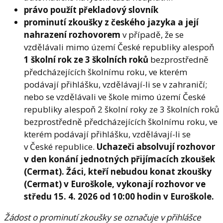
právo použít překladový slovník
prominutí zkoušky z českého jazyka a její
nahrazení rozhovorem
v případě, že se
vzdělávali mimo území České republiky alespoň
1 školní rok ze 3 školních roků
bezprostředně
předcházejících školnímu roku, ve kterém
podávají přihlášku, vzdělávají-li se v zahraničí;
nebo se vzdělávali ve škole mimo území České
republiky alespoň 2 školní roky ze 3 školních roků
bezprostředně předcházejících školnímu roku, ve
kterém podávají přihlášku, vzdělávají-li se
v České republice.
Uchazeči absolvují rozhovor
v den konání jednotných přijímacích zkoušek
(Cermat). Žáci, kteří nebudou konat zkoušky
(Cermat) v Euroškole, vykonají rozhovor ve
středu 15. 4. 2026 od 10:00 hodin v Euroškole.
Žádost o prominutí zkoušky se označuje v přihlášce