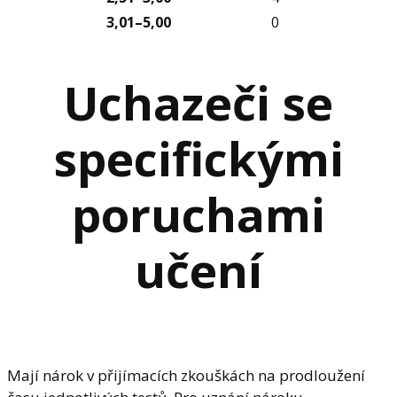
3,01–5,00
0
Uchazeči se
specifickými
poruchami
učení
Mají nárok v přijímacích zkouškách na prodloužení