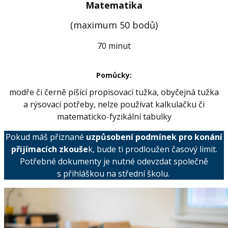
Matematika
(maximum 50 bodů)
70 minut
Pomůcky:
modře či černě píšící propisovací tužka, obyčejná tužka
a rýsovací potřeby, nelze používat kalkulačku či
matematicko-fyzikální tabulky
Pokud máš přiznané
uzpůsobení podmínek pro konání
přijímacích zkouše
k, bude ti prodloužen časový limit.
Potřebné dokumenty je nutné odevzdat společně
s přihláškou na střední školu.