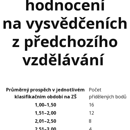
hodnocení
na vysvědčeních
z předchozího
vzdělávání
Průměrný prospěch v jednotlivém
Počet
klasifikačním období na ZŠ
přidělených bodů
1,00–1,50
16
1,51–2,00
12
2,01–2,50
8
2,51–3,00
4